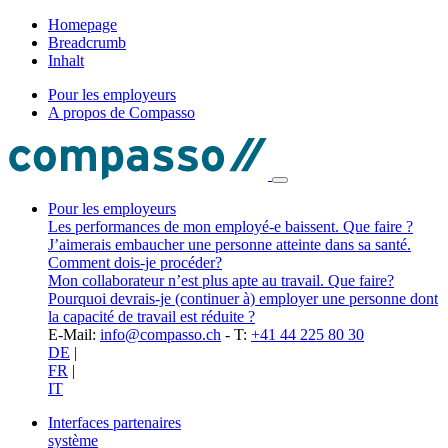
Homepage
Breadcrumb
Inhalt
Pour les employeurs
A propos de Compasso
Pour les employeurs
Les performances de mon employé-e baissent. Que faire ?
J’aimerais embaucher une personne atteinte dans sa santé.
Comment dois-je procéder?
Mon collaborateur n’est plus apte au travail. Que faire?
Pourquoi devrais-je (continuer à) employer une personne dont
la capacité de travail est réduite ?
E-Mail:
info@compasso.ch
- T:
+41 44 225 80 30
DE
|
FR
|
IT
Interfaces partenaires
système