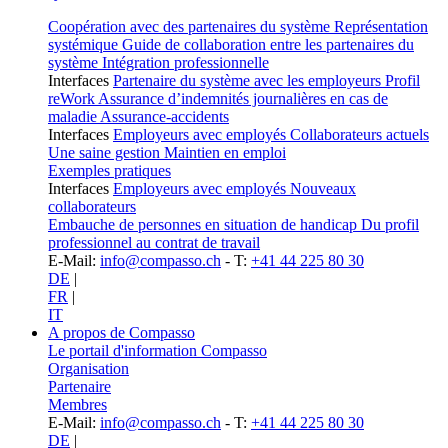
Coopération avec des partenaires du système
Représentation
systémique
Guide de collaboration entre les partenaires du
système
Intégration professionnelle
Interfaces
Partenaire du système avec les employeurs
Profil
reWork
Assurance d’indemnités journalières en cas de
maladie
Assurance-accidents
Interfaces
Employeurs avec employés
Collaborateurs actuels
Une saine gestion
Maintien en emploi
Exemples pratiques
Interfaces
Employeurs avec employés
Nouveaux
collaborateurs
Embauche de personnes en situation de handicap
Du profil
professionnel au contrat de travail
E-Mail:
info@compasso.ch
- T:
+41 44 225 80 30
DE
|
FR
|
IT
A propos de Compasso
Le portail d'information Compasso
Organisation
Partenaire
Membres
E-Mail:
info@compasso.ch
- T:
+41 44 225 80 30
DE
|