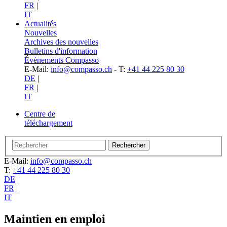
FR
|
IT
Actualités
Nouvelles
Archives des nouvelles
Bulletins d'information
Évènements Compasso
E-Mail:
info@compasso.ch
- T:
+41 44 225 80 30
DE
|
FR
|
IT
Centre de
téléchargement
E-Mail:
info@compasso.ch
T:
+41 44 225 80 30
DE
|
FR
|
IT
Maintien en emploi