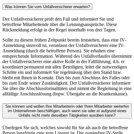
Was können Sie vom Unfallversicherer erwarten?
Der Unfallversicherer prüft den Fall und informiert Sie und
betroffene Mitarbeitende über die Leistungsansprüche. Diese
Rückmeldung erfolgt in der Regel innerhalb von drei Tagen.
Sollte zu diesem frühen Zeitpunkt bereits feststehen, dass eine IV-
Anmeldung sinnvoll ist, veranlasst der Unfallversicherer eine IV-
Anmeldung (durch die betroffene Person). Sie erhalten eine
entsprechende Information. Während des Unfallverlaufes übernimmt
der Unfallversicherer eine aktive Rolle in der Fallführung, d.h. er
koordiniert permanent mit allen Beteiligten, leitet die notwendigen
Schritte ein und informiert Sie regelmässig über den Stand bzw.
bleibt mit Ihnen in Kontakt. Dies bis zum Abschluss des Falles oder
bis zum Ende seiner Zuständigkeit. Der Unfallversicherer informiert
Sie über die Abschlussformalitäten und nimmt die Begleitung in eine
allfällige Anschlusslösung (bspw. Übergabe an die Krankenkasse).
Sie können und wollen Ihre Mitarbeiterin oder Ihren Mitarbeiter weiterhin
im Unternehmen beschäftigen, auch wenn sie oder er aufgrund eines
Unfalls nicht mehr dieselben Tätigkeiten ausüben kann?
Überlegen Sie sich, welches sowohl für Sie als auch die betroffene
Person langfristig eine gute Lösung ist. Die zuständige IV-Stelle