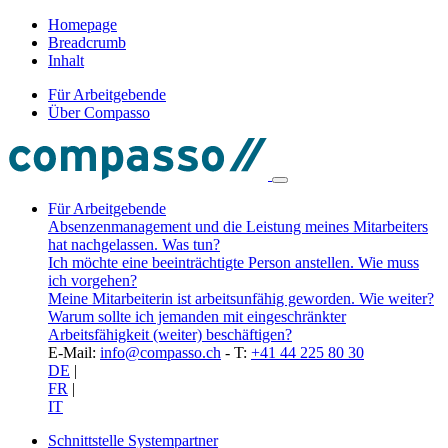
Homepage
Breadcrumb
Inhalt
Für Arbeitgebende
Über Compasso
Für Arbeitgebende
Absenzenmanagement und die Leistung meines Mitarbeiters
hat nachgelassen. Was tun?
Ich möchte eine beeinträchtigte Person anstellen. Wie muss
ich vorgehen?
Meine Mitarbeiterin ist arbeitsunfähig geworden. Wie weiter?
Warum sollte ich jemanden mit eingeschränkter
Arbeitsfähigkeit (weiter) beschäftigen?
E-Mail:
info@compasso.ch
- T:
+41 44 225 80 30
DE
|
FR
|
IT
Schnittstelle Systempartner