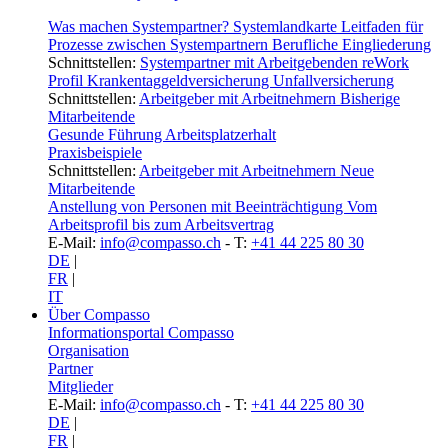
Was machen Systempartner?
Systemlandkarte
Leitfaden für
Prozesse zwischen Systempartnern
Berufliche Eingliederung
Schnittstellen:
Systempartner mit Arbeitgebenden
reWork
Profil
Krankentaggeldversicherung
Unfallversicherung
Schnittstellen:
Arbeitgeber mit Arbeitnehmern
Bisherige
Mitarbeitende
Gesunde Führung
Arbeitsplatzerhalt
Praxisbeispiele
Schnittstellen:
Arbeitgeber mit Arbeitnehmern
Neue
Mitarbeitende
Anstellung von Personen mit Beeinträchtigung
Vom
Arbeitsprofil bis zum Arbeitsvertrag
E-Mail:
info@compasso.ch
- T:
+41 44 225 80 30
DE
|
FR
|
IT
Über Compasso
Informationsportal Compasso
Organisation
Partner
Mitglieder
E-Mail:
info@compasso.ch
- T:
+41 44 225 80 30
DE
|
FR
|