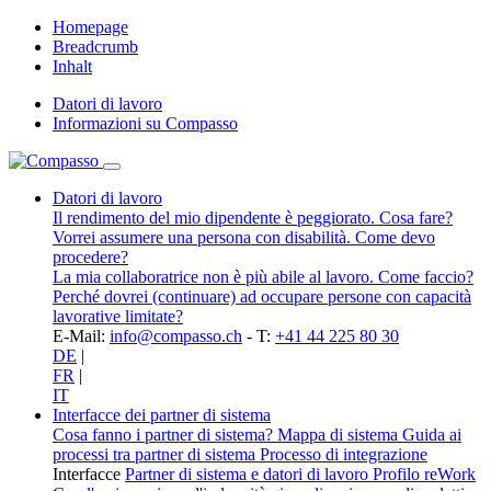
Homepage
Breadcrumb
Inhalt
Datori di lavoro
Informazioni su Compasso
Datori di lavoro
Il rendimento del mio dipendente è peggiorato. Cosa fare?
Vorrei assumere una persona con disabilità. Come devo
procedere?
La mia collaboratrice non è più abile al lavoro. Come faccio?
Perché dovrei (continuare) ad occupare persone con capacità
lavorative limitate?
E-Mail:
info@compasso.ch
- T:
+41 44 225 80 30
DE
|
FR
|
IT
Interfacce dei partner di sistema
Cosa fanno i partner di sistema?
Mappa di sistema
Guida ai
processi tra partner di sistema
Processo di integrazione
Interfacce
Partner di sistema e datori di lavoro
Profilo reWork