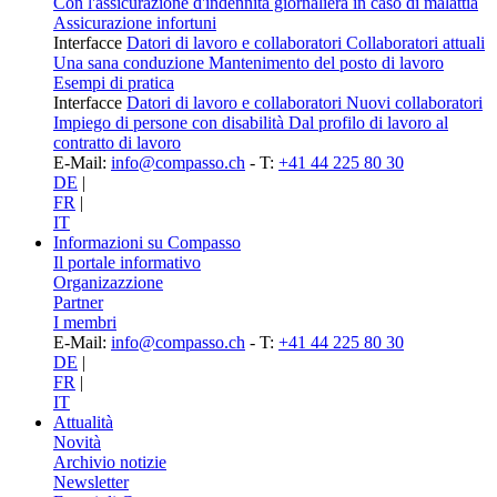
Con l'assicurazione d'indennità giornaliera in caso di malattia
Assicurazione infortuni
Interfacce
Datori di lavoro e collaboratori
Collaboratori attuali
Una sana conduzione
Mantenimento del posto di lavoro
Esempi di pratica
Interfacce
Datori di lavoro e collaboratori
Nuovi collaboratori
Impiego di persone con disabilità
Dal profilo di lavoro al
contratto di lavoro
E-Mail:
info@compasso.ch
- T:
+41 44 225 80 30
DE
|
FR
|
IT
Informazioni su Compasso
Il portale informativo
Organizazzione
Partner
I membri
E-Mail:
info@compasso.ch
- T:
+41 44 225 80 30
DE
|
FR
|
IT
Attualità
Novità
Archivio notizie
Newsletter