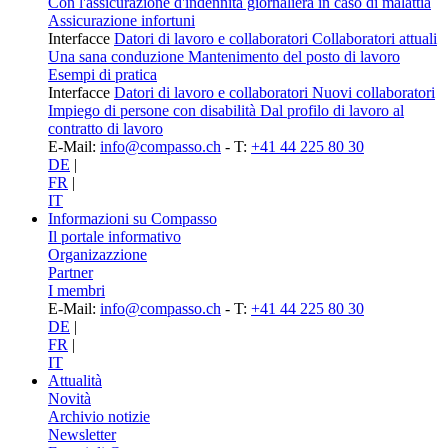
Con l'assicurazione d'indennità giornaliera in caso di malattia
Assicurazione infortuni
Interfacce
Datori di lavoro e collaboratori
Collaboratori attuali
Una sana conduzione
Mantenimento del posto di lavoro
Esempi di pratica
Interfacce
Datori di lavoro e collaboratori
Nuovi collaboratori
Impiego di persone con disabilità
Dal profilo di lavoro al
contratto di lavoro
E-Mail:
info@compasso.ch
- T:
+41 44 225 80 30
DE
|
FR
|
IT
Informazioni su Compasso
Il portale informativo
Organizazzione
Partner
I membri
E-Mail:
info@compasso.ch
- T:
+41 44 225 80 30
DE
|
FR
|
IT
Attualità
Novità
Archivio notizie
Newsletter