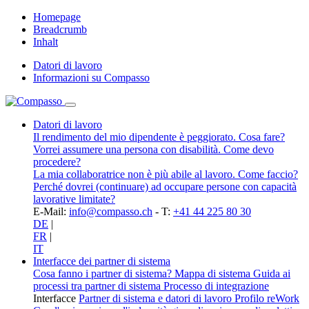
Homepage
Breadcrumb
Inhalt
Datori di lavoro
Informazioni su Compasso
Datori di lavoro
Il rendimento del mio dipendente è peggiorato. Cosa fare?
Vorrei assumere una persona con disabilità. Come devo
procedere?
La mia collaboratrice non è più abile al lavoro. Come faccio?
Perché dovrei (continuare) ad occupare persone con capacità
lavorative limitate?
E-Mail:
info@compasso.ch
- T:
+41 44 225 80 30
DE
|
FR
|
IT
Interfacce dei partner di sistema
Cosa fanno i partner di sistema?
Mappa di sistema
Guida ai
processi tra partner di sistema
Processo di integrazione
Interfacce
Partner di sistema e datori di lavoro
Profilo reWork