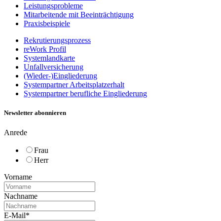
Leistungsprobleme
Mitarbeitende mit Beeinträchtigung
Praxisbeispiele
Rekrutierungsprozess
reWork Profil
Systemlandkarte
Unfallversicherung
(Wieder-)Eingliederung
Systempartner Arbeitsplatzerhalt
Systempartner berufliche Eingliederung
Newsletter abonnieren
Anrede
Frau
Herr
Vorname
Nachname
E-Mail
*