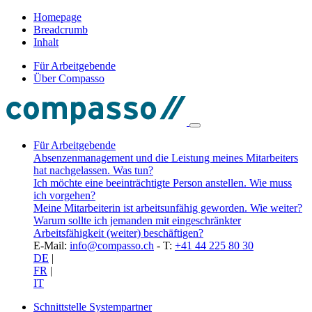
Homepage
Breadcrumb
Inhalt
Für Arbeitgebende
Über Compasso
Für Arbeitgebende
Absenzenmanagement und die Leistung meines Mitarbeiters
hat nachgelassen. Was tun?
Ich möchte eine beeinträchtigte Person anstellen. Wie muss
ich vorgehen?
Meine Mitarbeiterin ist arbeitsunfähig geworden. Wie weiter?
Warum sollte ich jemanden mit eingeschränkter
Arbeitsfähigkeit (weiter) beschäftigen?
E-Mail:
info@compasso.ch
- T:
+41 44 225 80 30
DE
|
FR
|
IT
Schnittstelle Systempartner