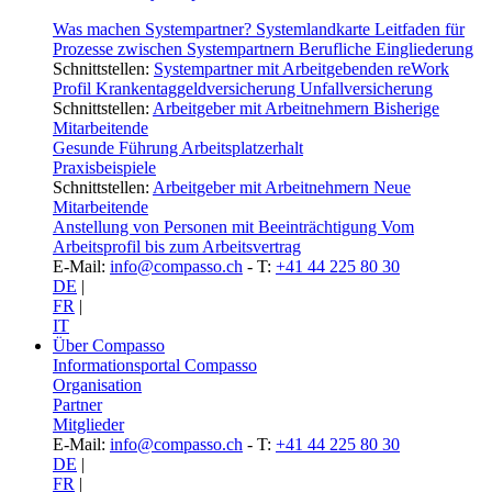
Was machen Systempartner?
Systemlandkarte
Leitfaden für
Prozesse zwischen Systempartnern
Berufliche Eingliederung
Schnittstellen:
Systempartner mit Arbeitgebenden
reWork
Profil
Krankentaggeldversicherung
Unfallversicherung
Schnittstellen:
Arbeitgeber mit Arbeitnehmern
Bisherige
Mitarbeitende
Gesunde Führung
Arbeitsplatzerhalt
Praxisbeispiele
Schnittstellen:
Arbeitgeber mit Arbeitnehmern
Neue
Mitarbeitende
Anstellung von Personen mit Beeinträchtigung
Vom
Arbeitsprofil bis zum Arbeitsvertrag
E-Mail:
info@compasso.ch
- T:
+41 44 225 80 30
DE
|
FR
|
IT
Über Compasso
Informationsportal Compasso
Organisation
Partner
Mitglieder
E-Mail:
info@compasso.ch
- T:
+41 44 225 80 30
DE
|
FR
|