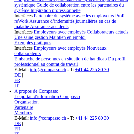
systémique
Guide de collaboration entre les partenaires du
système
Intégration professionnelle
Interfaces
Partenaire du système avec les employeurs
Profil
reWork
Assurance d’indemnités journalières en cas de
maladie
Assurance-accidents
Interfaces
Employeurs avec employés
Collaborateurs actuels
Une saine gestion
Maintien en emploi
Exemples pratiques
Interfaces
Employeurs avec employés
Nouveaux
collaborateurs
Embauche de personnes en situation de handicap
Du profil
professionnel au contrat de travail
E-Mail:
info@compasso.ch
- T:
+41 44 225 80 30
DE
|
FR
|
IT
A propos de Compasso
Le portail d'information Compasso
Organisation
Partenaire
Membres
E-Mail:
info@compasso.ch
- T:
+41 44 225 80 30
DE
|
FR
|