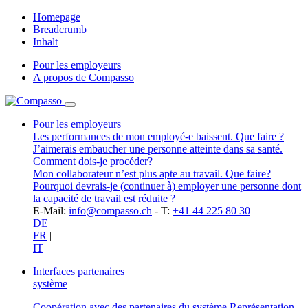
Homepage
Breadcrumb
Inhalt
Pour les employeurs
A propos de Compasso
Pour les employeurs
Les performances de mon employé-e baissent. Que faire ?
J’aimerais embaucher une personne atteinte dans sa santé.
Comment dois-je procéder?
Mon collaborateur n’est plus apte au travail. Que faire?
Pourquoi devrais-je (continuer à) employer une personne dont
la capacité de travail est réduite ?
E-Mail:
info@compasso.ch
- T:
+41 44 225 80 30
DE
|
FR
|
IT
Interfaces partenaires
système
Coopération avec des partenaires du système
Représentation