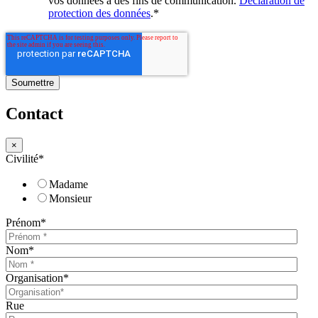
vos données à des fins de communication.
Déclaration de
protection des données
.
*
Contact
×
Civilité
*
Madame
Monsieur
Prénom
*
Nom
*
Organisation
*
Rue