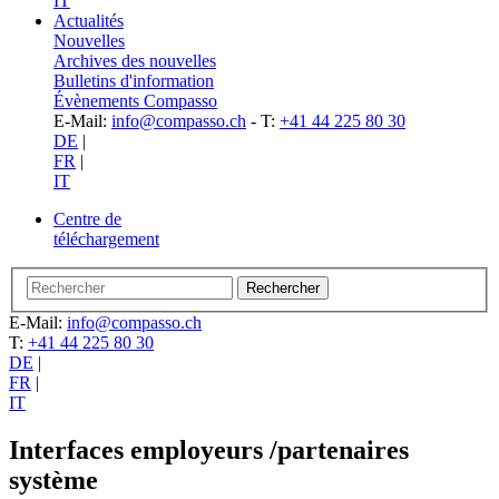
IT
Actualités
Nouvelles
Archives des nouvelles
Bulletins d'information
Évènements Compasso
E-Mail:
info@compasso.ch
- T:
+41 44 225 80 30
DE
|
FR
|
IT
Centre de
téléchargement
E-Mail:
info@compasso.ch
T:
+41 44 225 80 30
DE
|
FR
|
IT
Interfaces employeurs /partenaires
système