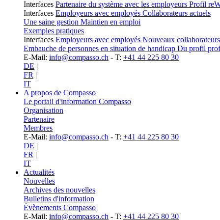
Interfaces
Partenaire du système avec les employeurs
Profil re
Interfaces
Employeurs avec employés
Collaborateurs actuels
Une saine gestion
Maintien en emploi
Exemples pratiques
Interfaces
Employeurs avec employés
Nouveaux collaborateurs
Embauche de personnes en situation de handicap
Du profil prof
E-Mail:
info@compasso.ch
- T:
+41 44 225 80 30
DE
|
FR
|
IT
A propos de Compasso
Le portail d'information Compasso
Organisation
Partenaire
Membres
E-Mail:
info@compasso.ch
- T:
+41 44 225 80 30
DE
|
FR
|
IT
Actualités
Nouvelles
Archives des nouvelles
Bulletins d'information
Évènements Compasso
E-Mail:
info@compasso.ch
- T:
+41 44 225 80 30