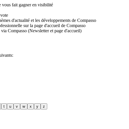
vous fait gagner en visibilité
 vote
s thèmes d'actualité et les développements de Compasso
rofessionnelle sur la page d'accueil de Compasso
se via Compasso (Newsletter et page d'accueil)
ivants:
t
u
v
w
x
y
z