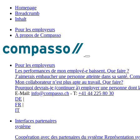
Homepage
Breadcrumb
Inhalt
Pour les employeurs
A propos de Compasso
Pour les employeurs
Les performances de mon employé-e baissent. Que faire ?
J’aimerais embaucher une personne atteinte dans sa santé. Com
Mon collaborateur n’est plus apte au travail. Que faire?
Pourquoi devrais-je (continuer à) employer une personne dont la 
E-Mail:
info@compasso.ch
- T:
+41 44 225 80 30
DE
|
FR
|
IT
Interfaces partenaires
système
Coopération avec des partenaires du système
Représentation s