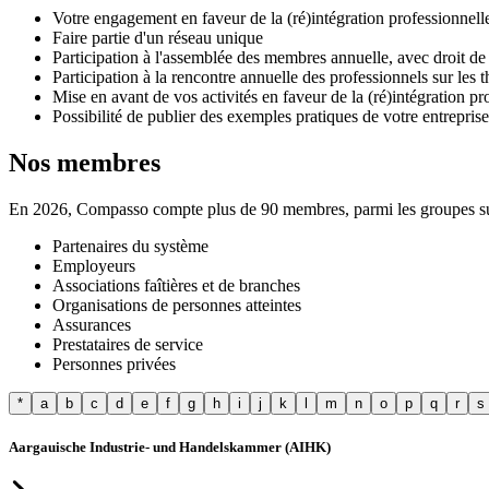
Votre engagement en faveur de la (ré)intégration professionnelle 
Faire partie d'un réseau unique
Participation à l'assemblée des membres annuelle, avec droit de
Participation à la rencontre annuelle des professionnels sur le
Mise en avant de vos activités en faveur de la (ré)intégration p
Possibilité de publier des exemples pratiques de votre entrepri
Nos membres
En 2026, Compasso compte plus de 90 membres, parmi les groupes su
Partenaires du système
Employeurs
Associations faîtières et de branches
Organisations de personnes atteintes
Assurances
Prestataires de service
Personnes privées
*
a
b
c
d
e
f
g
h
i
j
k
l
m
n
o
p
q
r
s
Aargauische Industrie- und Handelskammer (AIHK)