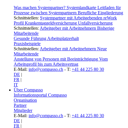
Was machen Systempartner?
Systemlandkarte
Leitfaden für
Prozesse zwischen Systempartnern
Berufliche Eingliederung
Schnittstellen:
Systempartner mit Arbeitgebenden
reWork
Profil
Krankentaggeldversicherung
Unfallversicherung
Schnittstellen:
Arbeitgeber mit Arbeitnehmern
Bisherige
Mitarbeitende
Gesunde Führung
Arbeitsplatzerhalt
Praxisbeispiele
Schnittstellen:
Arbeitgeber mit Arbeitnehmern
Neue
Mitarbeitende
Anstellung von Personen mit Beeinträchtigung
Vom
Arbeitsprofil bis zum Arbeitsvertrag
E-Mail:
info@compasso.ch
- T:
+41 44 225 80 30
DE
|
FR
|
IT
Über Compasso
Informationsportal Compasso
Organisation
Partner
Mitglieder
E-Mail:
info@compasso.ch
- T:
+41 44 225 80 30
DE
|
FR
|