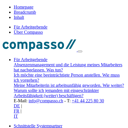
Homepage
Breadcrumb
Inhalt
Für Arbeitgebende
Über Compasso
Für Arbeitgebende
Absenzenmanagement und die Leistung meines Mitarbeiters
hat nachgelassen. Was tun?
Ich möchte eine beeinträchtigte Person anstellen. Wie muss
ich vorgehen?
Meine Mitarbeiterin ist arbeitsunfähig geworden. Wie weiter?
Warum sollte ich jemanden mit eingeschränkter
Arbeitsfähigkeit (weiter) beschäftigen?
E-Mail:
info@compasso.ch
- T:
+41 44 225 80 30
DE
|
FR
|
IT
Schnittstelle Systempartner