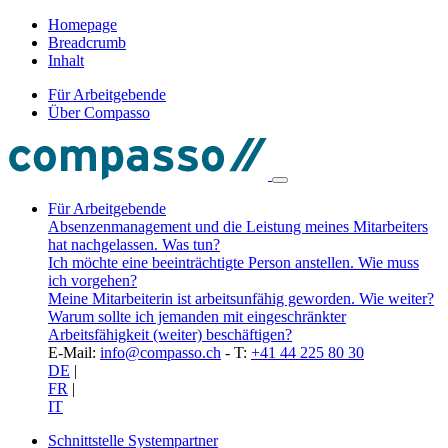
Homepage
Breadcrumb
Inhalt
Für Arbeitgebende
Über Compasso
Für Arbeitgebende
Absenzenmanagement und die Leistung meines Mitarbeiters
hat nachgelassen. Was tun?
Ich möchte eine beeinträchtigte Person anstellen. Wie muss
ich vorgehen?
Meine Mitarbeiterin ist arbeitsunfähig geworden. Wie weiter?
Warum sollte ich jemanden mit eingeschränkter
Arbeitsfähigkeit (weiter) beschäftigen?
E-Mail:
info@compasso.ch
- T:
+41 44 225 80 30
DE
|
FR
|
IT
Schnittstelle Systempartner