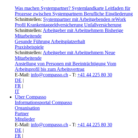
Was machen Systempartner?
Systemlandkarte
Leitfaden für
Prozesse zwischen Systempartnern
Berufliche Eingliederung
Schnittstellen:
Systempartner mit Arbeitgebenden
reWork
Profil
Krankentaggeldversicherung
Unfallversicherung
Schnittstellen:
Arbeitgeber mit Arbeitnehmern
Bisherige
Mitarbeitende
Gesunde Führung
Arbeitsplatzerhalt
Praxisbeispiele
Schnittstellen:
Arbeitgeber mit Arbeitnehmern
Neue
Mitarbeitende
Anstellung von Personen mit Beeinträchtigung
Vom
Arbeitsprofil bis zum Arbeitsvertrag
E-Mail:
info@compasso.ch
- T:
+41 44 225 80 30
DE
|
FR
|
IT
Über Compasso
Informationsportal Compasso
Organisation
Partner
Mitglieder
E-Mail:
info@compasso.ch
- T:
+41 44 225 80 30
DE
|
FR
|